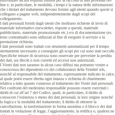
individuare alcuni requisiti minimi per la raccolta di dati personali on-
line e, in particolare, le modalità, i tempi e la natura delle informazioni
che i titolari del trattamento devono fornire agli utenti quando questi si
collegano a pagine web, indipendentemente dagli scopi del
collegamento.
I dati personali forniti dagli utenti che inoltrano richieste di invio di
materiale informativo (newsletter, risposte a quesiti, materiale
pubblicitario, materiale promozionale etc.) e/o di documentazione (es.
testo contrattuale) sono utilizzati al fine di eseguire il servizio o la
prestazione richiesta.
I dati personali sono trattati con strumenti automatizzati per il tempo
strettamente necessario a conseguire gli scopi per cui sono stati raccolti.
Specifiche misure di sicurezza sono osservate per prevenire la perdita
dei dati, usi illeciti o non corretti ed accessi non autorizzati.
I Vostri dati non saranno in alcun caso diffusi ma potranno venire a
conoscenza dei dipendenti e/o dei collaboratori della Ventitré srls,
nonché al responsabile del trattamento, espressamente indicato in calce,
al quale potrà essere diretta ogni istanza o richiesta di chiarimento
relativa a tutto quanto connesso al trattamento dei Vostri dati personali.
Nei confronti del medesimo responsabile possono essere esercitati i
diritti di cui all’art 7 del Codice, quali, in particolare, il diritto di
conoscere l’esistenza o meno dei dati personali, la loro origine nonché
la logica e la modalità del trattamento; il diritto di ottenere la
cancellazione, la trasformazione in forma anonima o il blocco dei dati
trattati in violazione di legge, l’aggiornamento, la rettifica o, qualora ne