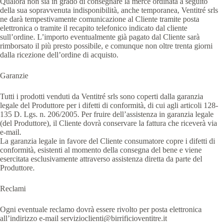
Qualora non sia in grado di consegnare la merce ordinata a seguito
della sua sopravvenuta indisponibilità, anche temporanea, Ventitré srls
ne darà tempestivamente comunicazione al Cliente tramite posta
elettronica o tramite il recapito telefonico indicato dal cliente
sull’ordine. L’importo eventualmente già pagato dal Cliente sarà
rimborsato il più presto possibile, e comunque non oltre trenta giorni
dalla ricezione dell’ordine di acquisto.
Garanzie
Tutti i prodotti venduti da Ventitré srls sono coperti dalla garanzia
legale del Produttore per i difetti di conformità, di cui agli articoli 128-
135 D. Lgs. n. 206/2005. Per fruire dell’assistenza in garanzia legale
(del Produttore), il Cliente dovrà conservare la fattura che riceverà via
e-mail.
La garanzia legale in favore del Cliente consumatore copre i difetti di
conformità, esistenti al momento della consegna del bene e viene
esercitata esclusivamente attraverso assistenza diretta da parte del
Produttore.
Reclami
Ogni eventuale reclamo dovrà essere rivolto per posta elettronica
all’indirizzo e-mail servizioclienti@birrificioventitre.it