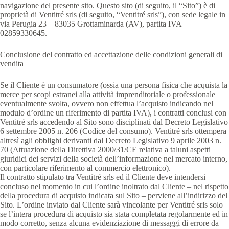
navigazione del presente sito. Questo sito (di seguito, il “Sito”) è di
proprietà di Ventitré srls (di seguito, “Ventitré srls”), con sede legale in
via Perugia 23 – 83035 Grottaminarda (AV), partita IVA
02859330645.
Conclusione del contratto ed accettazione delle condizioni generali di
vendita
Se il Cliente è un consumatore (ossia una persona fisica che acquista la
merce per scopi estranei alla attività imprenditoriale o professionale
eventualmente svolta, ovvero non effettua l’acquisto indicando nel
modulo d’ordine un riferimento di partita IVA), i contratti conclusi con
Ventitré srls accedendo al Sito sono disciplinati dal Decreto Legislativo
6 settembre 2005 n. 206 (Codice del consumo). Ventitré srls ottempera
altresì agli obblighi derivanti dal Decreto Legislativo 9 aprile 2003 n.
70 (Attuazione della Direttiva 2000/31/CE relativa a taluni aspetti
giuridici dei servizi della società dell’informazione nel mercato interno,
con particolare riferimento al commercio elettronico).
Il contratto stipulato tra Ventitré srls ed il Cliente deve intendersi
concluso nel momento in cui l’ordine inoltrato dal Cliente – nel rispetto
della procedura di acquisto indicata sul Sito – perviene all’indirizzo del
Sito. L’ordine inviato dal Cliente sarà vincolante per Ventitré srls solo
se l’intera procedura di acquisto sia stata completata regolarmente ed in
modo corretto, senza alcuna evidenziazione di messaggi di errore da