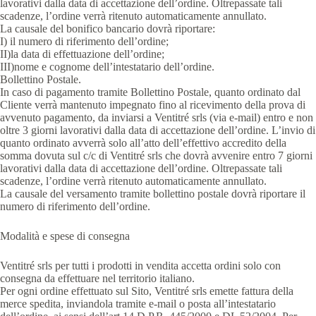
lavorativi dalla data di accettazione dell’ordine. Oltrepassate tali
scadenze, l’ordine verrà ritenuto automaticamente annullato.
La causale del bonifico bancario dovrà riportare:
I) il numero di riferimento dell’ordine;
II)la data di effettuazione dell’ordine;
III)nome e cognome dell’intestatario dell’ordine.
Bollettino Postale.
In caso di pagamento tramite Bollettino Postale, quanto ordinato dal
Cliente verrà mantenuto impegnato fino al ricevimento della prova di
avvenuto pagamento, da inviarsi a Ventitré srls (via e-mail) entro e non
oltre 3 giorni lavorativi dalla data di accettazione dell’ordine. L’invio di
quanto ordinato avverrà solo all’atto dell’effettivo accredito della
somma dovuta sul c/c di Ventitré srls che dovrà avvenire entro 7 giorni
lavorativi dalla data di accettazione dell’ordine. Oltrepassate tali
scadenze, l’ordine verrà ritenuto automaticamente annullato.
La causale del versamento tramite bollettino postale dovrà riportare il
numero di riferimento dell’ordine.
Modalità e spese di consegna
Ventitré srls per tutti i prodotti in vendita accetta ordini solo con
consegna da effettuare nel territorio italiano.
Per ogni ordine effettuato sul Sito, Ventitré srls emette fattura della
merce spedita, inviandola tramite e-mail o posta all’intestatario