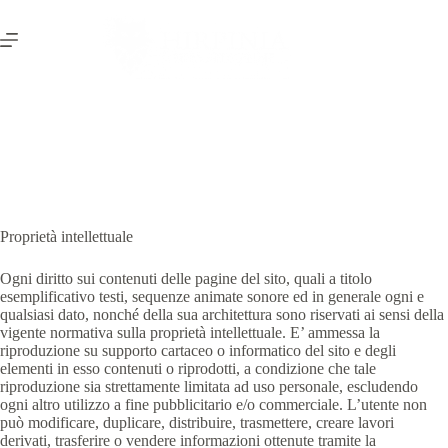
Salta
al
contenuto
TERMINI E CONDIZIONI
Proprietà intellettuale
Ogni diritto sui contenuti delle pagine del sito, quali a titolo
esemplificativo testi, sequenze animate sonore ed in generale ogni e
qualsiasi dato, nonché della sua architettura sono riservati ai sensi della
vigente normativa sulla proprietà intellettuale. E’ ammessa la
riproduzione su supporto cartaceo o informatico del sito e degli
elementi in esso contenuti o riprodotti, a condizione che tale
riproduzione sia strettamente limitata ad uso personale, escludendo
ogni altro utilizzo a fine pubblicitario e/o commerciale. L’utente non
può modificare, duplicare, distribuire, trasmettere, creare lavori
derivati, trasferire o vendere informazioni ottenute tramite la