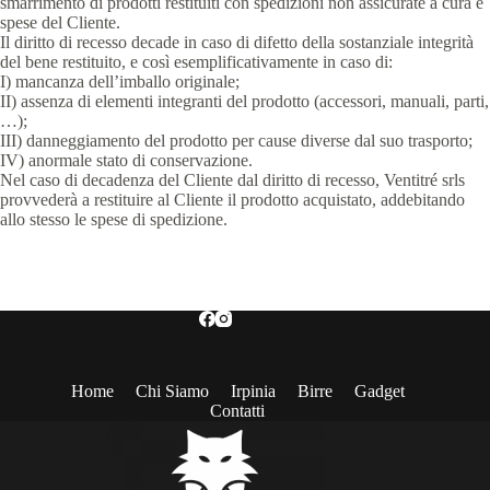
smarrimento di prodotti restituiti con spedizioni non assicurate a cura e
spese del Cliente.
Il diritto di recesso decade in caso di difetto della sostanziale integrità
del bene restituito, e così esemplificativamente in caso di:
I) mancanza dell’imballo originale;
II) assenza di elementi integranti del prodotto (accessori, manuali, parti,
…);
III) danneggiamento del prodotto per cause diverse dal suo trasporto;
IV) anormale stato di conservazione.
Nel caso di decadenza del Cliente dal diritto di recesso, Ventitré srls
provvederà a restituire al Cliente il prodotto acquistato, addebitando
allo stesso le spese di spedizione.
Home
Chi Siamo
Irpinia
Birre
Gadget
Contatti