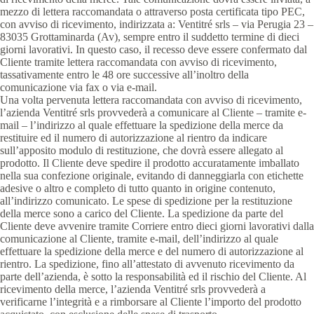
mezzo di lettera raccomandata o attraverso posta certificata tipo PEC,
con avviso di ricevimento, indirizzata a: Ventitré srls – via Perugia 23 –
83035 Grottaminarda (Av), sempre entro il suddetto termine di dieci
giorni lavorativi. In questo caso, il recesso deve essere confermato dal
Cliente tramite lettera raccomandata con avviso di ricevimento,
tassativamente entro le 48 ore successive all’inoltro della
comunicazione via fax o via e-mail.
Una volta pervenuta lettera raccomandata con avviso di ricevimento,
l’azienda Ventitré srls provvederà a comunicare al Cliente – tramite e-
mail – l’indirizzo al quale effettuare la spedizione della merce da
restituire ed il numero di autorizzazione al rientro da indicare
sull’apposito modulo di restituzione, che dovrà essere allegato al
prodotto. Il Cliente deve spedire il prodotto accuratamente imballato
nella sua confezione originale, evitando di danneggiarla con etichette
adesive o altro e completo di tutto quanto in origine contenuto,
all’indirizzo comunicato. Le spese di spedizione per la restituzione
della merce sono a carico del Cliente. La spedizione da parte del
Cliente deve avvenire tramite Corriere entro dieci giorni lavorativi dalla
comunicazione al Cliente, tramite e-mail, dell’indirizzo al quale
effettuare la spedizione della merce e del numero di autorizzazione al
rientro. La spedizione, fino all’attestato di avvenuto ricevimento da
parte dell’azienda, è sotto la responsabilità ed il rischio del Cliente. Al
ricevimento della merce, l’azienda Ventitré srls provvederà a
verificarne l’integrità e a rimborsare al Cliente l’importo del prodotto