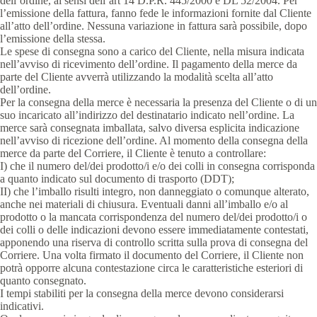
dell’ordine, ai sensi dell’art 14 D.P.R. 445/2000 e DL 52/2004. Per
l’emissione della fattura, fanno fede le informazioni fornite dal Cliente
all’atto dell’ordine. Nessuna variazione in fattura sarà possibile, dopo
l’emissione della stessa.
Le spese di consegna sono a carico del Cliente, nella misura indicata
nell’avviso di ricevimento dell’ordine. Il pagamento della merce da
parte del Cliente avverrà utilizzando la modalità scelta all’atto
dell’ordine.
Per la consegna della merce è necessaria la presenza del Cliente o di un
suo incaricato all’indirizzo del destinatario indicato nell’ordine. La
merce sarà consegnata imballata, salvo diversa esplicita indicazione
nell’avviso di ricezione dell’ordine. Al momento della consegna della
merce da parte del Corriere, il Cliente è tenuto a controllare:
I) che il numero del/dei prodotto/i e/o dei colli in consegna corrisponda
a quanto indicato sul documento di trasporto (DDT);
II) che l’imballo risulti integro, non danneggiato o comunque alterato,
anche nei materiali di chiusura. Eventuali danni all’imballo e/o al
prodotto o la mancata corrispondenza del numero del/dei prodotto/i o
dei colli o delle indicazioni devono essere immediatamente contestati,
apponendo una riserva di controllo scritta sulla prova di consegna del
Corriere. Una volta firmato il documento del Corriere, il Cliente non
potrà opporre alcuna contestazione circa le caratteristiche esteriori di
quanto consegnato.
I tempi stabiliti per la consegna della merce devono considerarsi
indicativi.