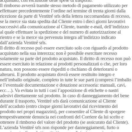
acquistato, con esclusione delle spese di trasporto.
Il rimborso avverrà tramite stesso metodo di pagamento utilizzato per
effettuare precedentemente l’ordine nel termine di trenta giorni dalla
ricezione da parte di Ventitré srls della lettera raccomandata di recesso,
se la merce sia stata spedita dal Cliente entro i dieci giorni lavorativi
successivi alla comunicazione al Cliente, tramite e-mail, dell’indirizzo
al quale effettuare la spedizione e del numero di autorizzazione al
rientro e se la merce sia pervenuta integra all’indirizzo indicato
dall’azienda Ventitré srls.
Il diritto di recesso può essere esercitato solo con riguardo al prodotto
acquistato nella sua interezza; non è possibile esercitare recesso
solamente su parte del prodotto acquistato. Il diritto di recesso non può
essere esercitato in relazione ai prodotti personalizzati o che, per loro
natura, non possono essere rispediti o rischiano di deteriorarsi o
alterarsi. Il prodotto acquistato dovrà essere restituito integro e
nell’imballo originale, completo in tutte le sue parti (compresi l’imballo
e l’eventuale documentazione e dotazione accessoria: manuali, cavi,
ecc…). Va evitata in tutti i casi l’apposizione di etichette o nastri
adesivi direttamente sul prodotto. In caso di danneggiamento del bene
durante il trasporto, Ventitré srls darà comunicazione al Cliente
dell’accaduto (entro cinque giorni lavorativi dal ricevimento del
prodotto nei propri magazzini), per consentire al Cliente di sporgere
tempestivamente denuncia nei confronti del Corriere da lui scelto e
ottenere il rimborso del valore del prodotto (se assicurato dal Cliente).
L’azienda Ventitré srls non risponde per danneggiamenti, furto o