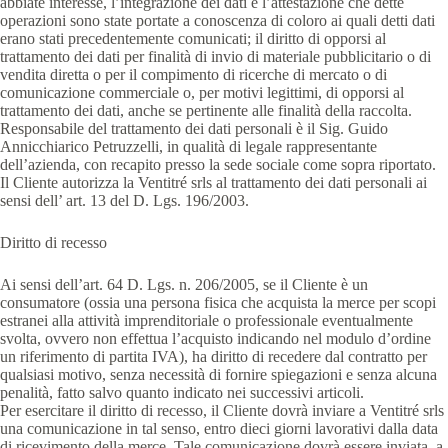
abbiate interesse, l’integrazione dei dati e l’attestazione che dette
operazioni sono state portate a conoscenza di coloro ai quali detti dati
erano stati precedentemente comunicati; il diritto di opporsi al
trattamento dei dati per finalità di invio di materiale pubblicitario o di
vendita diretta o per il compimento di ricerche di mercato o di
comunicazione commerciale o, per motivi legittimi, di opporsi al
trattamento dei dati, anche se pertinente alle finalità della raccolta.
Responsabile del trattamento dei dati personali è il Sig. Guido
Annicchiarico Petruzzelli, in qualità di legale rappresentante
dell’azienda, con recapito presso la sede sociale come sopra riportato.
Il Cliente autorizza la Ventitré srls al trattamento dei dati personali ai
sensi dell’ art. 13 del D. Lgs. 196/2003.
Diritto di recesso
Ai sensi dell’art. 64 D. Lgs. n. 206/2005, se il Cliente è un
consumatore (ossia una persona fisica che acquista la merce per scopi
estranei alla attività imprenditoriale o professionale eventualmente
svolta, ovvero non effettua l’acquisto indicando nel modulo d’ordine
un riferimento di partita IVA), ha diritto di recedere dal contratto per
qualsiasi motivo, senza necessità di fornire spiegazioni e senza alcuna
penalità, fatto salvo quanto indicato nei successivi articoli.
Per esercitare il diritto di recesso, il Cliente dovrà inviare a Ventitré srls
una comunicazione in tal senso, entro dieci giorni lavorativi dalla data
di ricevimento della merce. Tale comunicazione dovrà essere inviata, a