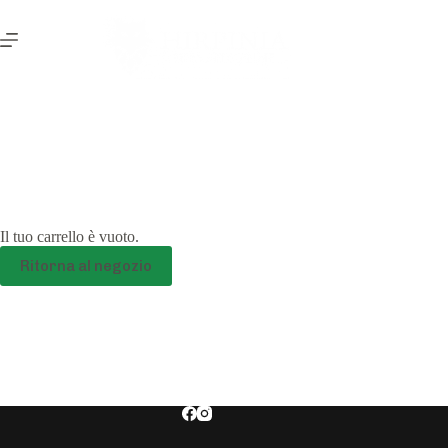
Salta
al
contenuto
CARRELLO
Il tuo carrello è vuoto.
Ritorna al negozio