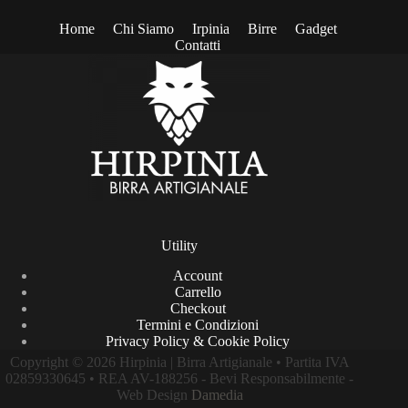
Home
Chi Siamo
Irpinia
Birre
Gadget
Contatti
Utility
Account
Carrello
Checkout
Termini e Condizioni
Privacy Policy & Cookie Policy
Copyright © 2026 Hirpinia | Birra Artigianale • Partita IVA
02859330645 • REA AV-188256 - Bevi Responsabilmente -
Web Design
Damedia