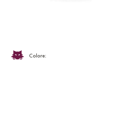
Colore:
Chiaro
Alc. Vol:
7,5%
Temperatura di Servizio:
8-12 C°